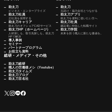
助太刀
助太刀
ビジネス・エンタープライズ
元請け・協力会社とつながる
助太刀社員
助太刀アプリ
正社員を採用する
助太刀を便利に使いたい方へ
助太刀キャリア
助太刀社員
助太刀のオフショアCADサービス
建設業に特化した転職サイト
助太刀HP（ホームページ）
助太刀学院
人材探しも、取引先探しも。助太刀
未来を担う職人に新たな価値を。
HPで解決
導入事例
セミナー
パートナープログラム
お役立ち資料
総研・メディア・その他
助太刀総研
職人の労働後メシ（Youtube）
助太刀タイムズ
助太刀ブログ
助太刀百名社