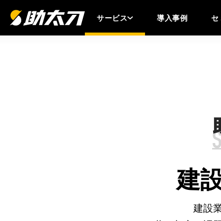
サービス
導入事例
セ
建
建設