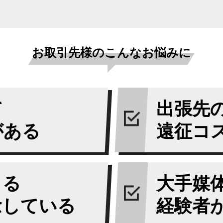
お取引先様のこんなお悩みに
て
出張先
がある
遠征コ
よる
大手媒
念している
経験者