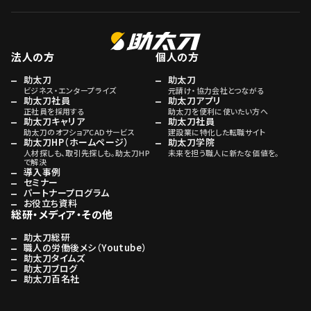
法人の方
個人の方
助太刀
助太刀
ビジネス・エンタープライズ
元請け・協力会社とつながる
助太刀社員
助太刀アプリ
正社員を採用する
助太刀を便利に使いたい方へ
助太刀キャリア
助太刀社員
助太刀のオフショアCADサービス
建設業に特化した転職サイト
助太刀HP（ホームページ）
助太刀学院
人材探しも、取引先探しも。助太刀HP
未来を担う職人に新たな価値を。
で解決
導入事例
セミナー
パートナープログラム
お役立ち資料
総研・メディア・その他
助太刀総研
職人の労働後メシ（Youtube）
助太刀タイムズ
助太刀ブログ
助太刀百名社