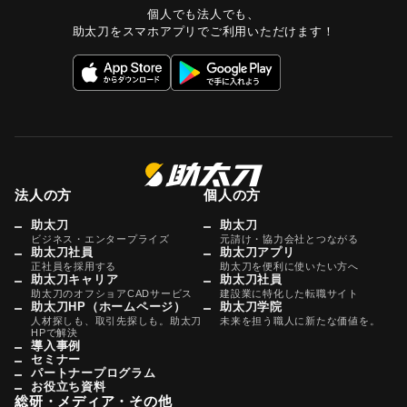
個人でも法人でも、
助太刀をスマホアプリでご利用いただけます！
法人の方
個人の方
助太刀
助太刀
ビジネス・エンタープライズ
元請け・協力会社とつながる
助太刀社員
助太刀アプリ
正社員を採用する
助太刀を便利に使いたい方へ
助太刀キャリア
助太刀社員
助太刀のオフショアCADサービス
建設業に特化した転職サイト
助太刀HP（ホームページ）
助太刀学院
人材探しも、取引先探しも。助太刀
未来を担う職人に新たな価値を。
HPで解決
導入事例
セミナー
パートナープログラム
お役立ち資料
総研・メディア・その他