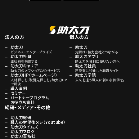
法人の方
個人の方
助太刀
助太刀
ビジネス・エンタープライズ
元請け・協力会社とつながる
助太刀社員
助太刀アプリ
正社員を採用する
助太刀を便利に使いたい方へ
助太刀キャリア
助太刀社員
助太刀のオフショアCADサービス
建設業に特化した転職サイト
助太刀HP（ホームページ）
助太刀学院
人材探しも、取引先探しも。助太刀HP
未来を担う職人に新たな価値を。
で解決
導入事例
セミナー
パートナープログラム
お役立ち資料
総研・メディア・その他
助太刀総研
職人の労働後メシ（Youtube）
助太刀タイムズ
助太刀ブログ
助太刀百名社